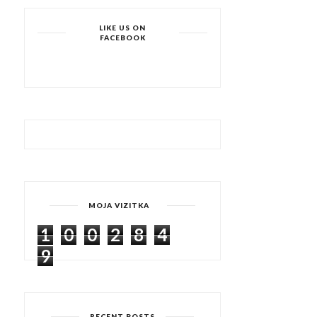
LIKE US ON
FACEBOOK
MOJA VIZITKA
1
0
0
2
8
4
9
RECENT POSTS