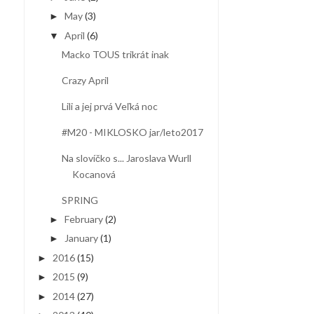
May
(3)
►
April
(6)
▼
Macko TOUS trikrát inak
Crazy April
Lili a jej prvá Veľká noc
#M20 - MIKLOSKO jar/leto2017
Na slovíčko s... Jaroslava Wurll
Kocanová
SPRING
February
(2)
►
January
(1)
►
2016
(15)
►
2015
(9)
►
2014
(27)
►