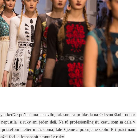
ky a keďže počítať ma nebavilo, tak som sa prihlásila na Odevnú školu odbor 
pustila  z ruky ani jeden deň. Na tú profesionálnejšiu cestu som sa dala v 
 priateľom ateliér u nás doma, kde žijeme a pracujeme spolu. Pri práci nám 
žel fotí, a fotoaparát nesputí z ruky 