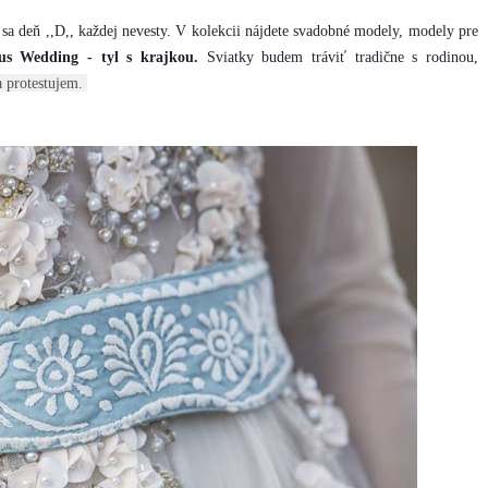
i sa deň ,,D,, každej nevesty. V kolekcii nájdete svadobné modely, modely pre
us Wedding - tyl s krajkou.
Sviatky budem tráviť tradične s rodinou,
a protestujem. 