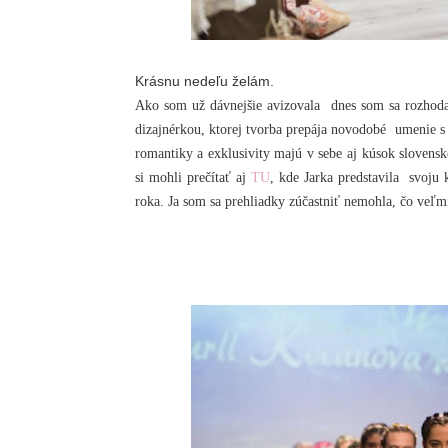
Krásnu nedeľu želám.
Ako som už dávnejšie avizovala dnes som sa rozhod
dizajnérkou, ktorej tvorba prepája novodobé umenie s
romantiky a exklusivity majú v sebe aj kúsok slovensk
si mohli prečítať aj
TU
, kde Jarka predstavila
svoju 
roka. Ja som sa prehliadky zúčastniť nemohla, čo veľ