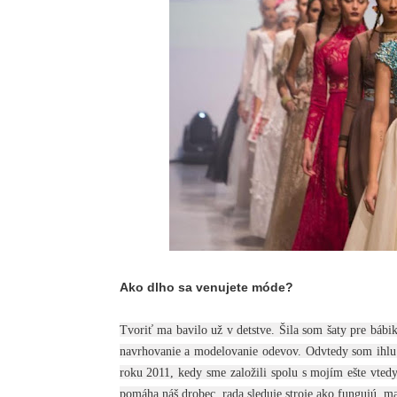
Ako dlho sa venujete móde?
Tvoriť ma bavilo už v detstve. Šila som šaty pre bábi
navrhovanie a modelovanie odevov. Odvtedy som ihlu ne
roku 2011, kedy sme založili spolu s mojím ešte vtedy
pomáha náš drobec, rada sleduje stroje ako fungujú, man