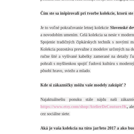
Čím ste sa inšpirovali pri tvorbe kolekcie, ktorú s
Je to voľné pokračovanie letnej kolekcie 
Slovenské de
a novodobím umením. Celá kolekcia sa nesie v modernom
Spojenie tradičných čipkárskych techník s novými m
Kolekcia pozostáva prevažne z modelov určených na den
ručne šité a vyšívané kabelky zamerané na detaily ľ
pohrali s myšlienkou spojiť ľudovú kultúru s moderný
pôsobí hravo, sviežo a mlado.
Kde si zákazníčky môžu vaše modely zakúpiť ?
Najaktuálnešiu ponuku stále nájdu naši zákazn
https://www.etsy.com/shop/AtelierDeCoutureJK
,
 al
cez sociálne siete.
Aká je vaša kolekcia na túto jar/leto 2017 a ako bu