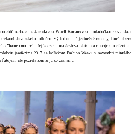
a urobiť rozhovor s
Jaroslavou Wurll Kocanovou
- mladučkou slovenskou
 prvkami slovenského folklóru. Výsledkom sú jedinečné modely, ktoré okrem
ého "haute couture" . Jej kolekcia ma doslova ohúrila a o mojom nadšení ste
kolekciu jeseň/zima 2017 na košickom Fashion Weeku v novembri minulého
mi ľutujem, ale pozrela som si ju zo záznamu.