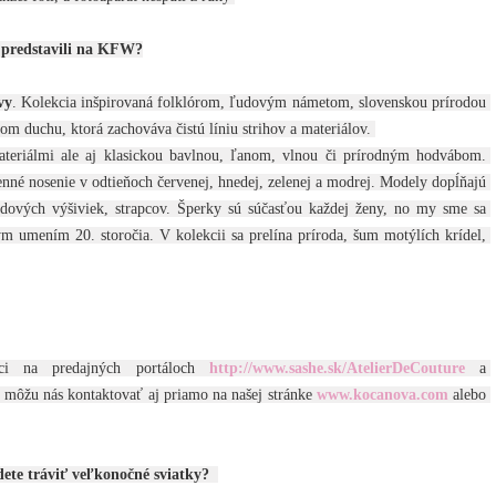
te predstavili na KFW?
vy
. Kolekcia inšpirovaná folklórom, ľudovým námetom, slovenskou prírodou 
 duchu, ktorá zachováva čistú líniu strihov a materiálov. 
ateriálmi ale aj klasickou bavlnou, ľanom, vlnou či prírodným hodvábom. 
né nosenie v odtieňoch červenej, hnedej, zelenej a modrej. Modely dopĺňajú 
udových výšiviek, strapcov. Šperky sú súčasťou každej ženy, no my sme sa 
m umením 20. storočia. V kolekcii sa prelína príroda, šum motýlích krídel, 
íci na predajných portáloch 
http://www.sashe.sk/AtelierDeCouture
 a 
e môžu nás kontaktovať aj priamo na našej stránke 
www.kocanova.com
 alebo 
dete tráviť veľkonočné sviatky?  