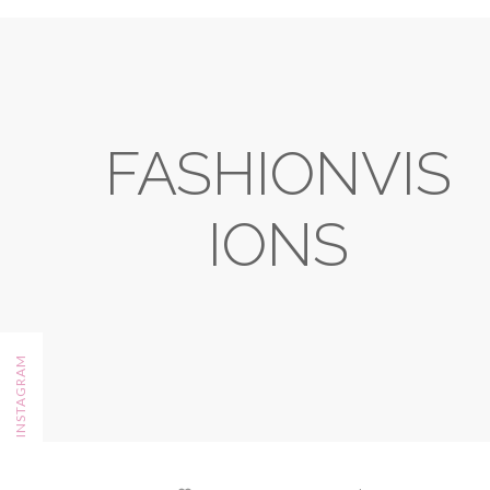
IONS
FOLLOW ON INSTAGRAM
CREATED WITH
BY
BEAUTYTEMPLATES
|
DISTRIBUTED BY
GOOYAABI TEMPLATES
.
BACK TO TOP