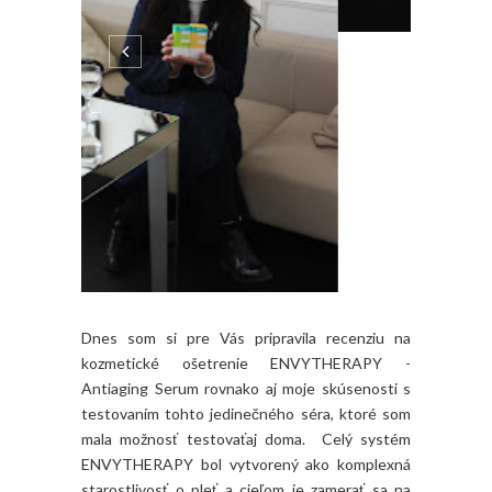
Dnes som si pre Vás pripravila recenziu na
kozmetické ošetrenie ENVYTHERAPY -
Antiaging Serum rovnako aj moje skúsenosti s
testovaním tohto jedinečného séra, ktoré som
mala možnosť testovaťaj doma. Celý systém
ENVYTHERAPY bol vytvorený ako komplexná
starostlivosť o pleť a cieľom je zamerať sa na
starostlivosť pomocou kozmetických ošetrení v
kombinácii s následným používaním krémov a
sier doma. Ja som kozmetické ošetrenie
absolvovala...
CONTINUE READING