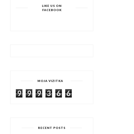
LIKE US ON
FACEBOOK
MOJA VIZITKA
9
9
9
3
6
6
RECENT POSTS