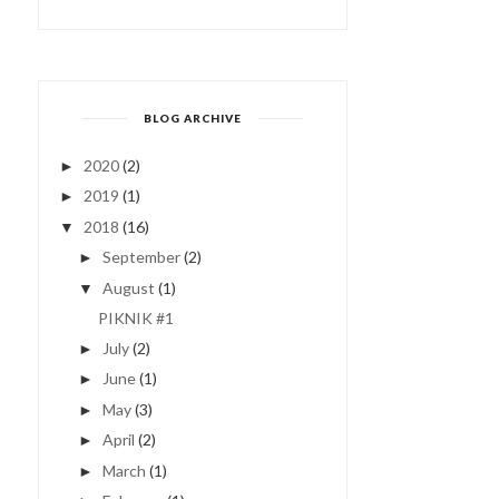
BLOG ARCHIVE
2020
(2)
►
2019
(1)
►
2018
(16)
▼
September
(2)
►
August
(1)
▼
PIKNIK #1
July
(2)
►
June
(1)
►
May
(3)
►
April
(2)
►
March
(1)
►