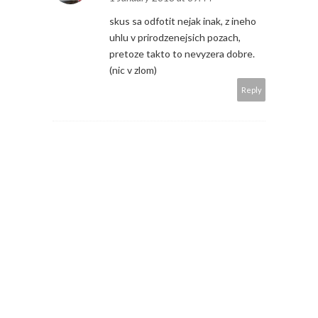
skus sa odfotit nejak inak, z ineho
uhlu v prirodzenejsich pozach,
pretoze takto to nevyzera dobre.
(nic v zlom)
Reply