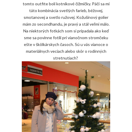
tomto outfite boli kotníkové čižmičky. Páči sa mi
táto kombinácia svetlých farieb, béžovej,
smotanovej a svetlo ružovej. Kožušinový golier
mám zo secondhandu, je pravý a stál veľmi málo.
Na niektorých fotkách som si pripadala ako keď
sme sa povinne fotili pri vianočnom stromčeku
ešte v škôlkárskych časoch. Sú u vás vianoce o
materiálnych veciach alebo skôr o rodinných
stretnutiach?