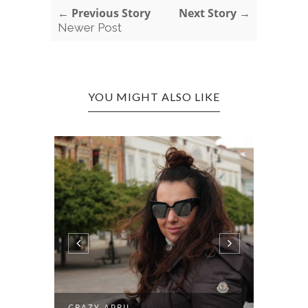
← Previous Story
Next Story →
Newer Post
YOU MIGHT ALSO LIKE
CRAZY APRIL
FALL -