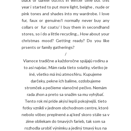
black or darker outfits in winter time but this
year i started to put more light, beighe , nude or
pink tones and shades into my wardrobe. I love
fur, faux or genuine/I normally never buy any
collars or fur coats/ I buy them in secondhand
stores, so i do a little recycling... How about your
christmas mood? Getting ready? Do you like
prsents or family gatherings?
/
Vianoce tradične a každoročne spájajú rodinu a
to asi najviac. Mám rada tieto sviatky, všetko je
iné, všetko má inú atmosféru. Kupujeme
darčeky, pekne ich balíme, ozdobujeme
stromček a pečieme vianočné pečivo. Nemám
rada zhon a preto sa snažím sa mu vyhýbať.
Tento rok mi príde akýsi lepší pokojnejší. tieto
fotky vznikli v jednom obchodnom centre, ktoré
nebolo vôbec preplnené a aj keď skoro stále sa v
zime obliekam do tmavých farieb, tak som sa
rozhodla urobiť výnimku a jediný tmavý kus na