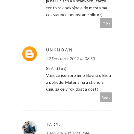
ja na uliciach a v stankoch...takze
tento rok pokojne a do mesta ma
cez vianoce nedostane nikto :)
Reply
UNKNOWN
22 December 2012 at 08:53
Sluší ti to :)
Vánoce jsou pro mne hlavně o klidu
a pohodě. Materiálna a shonu si
užiju za celý rok dost a dost!
Reply
TADY.
1 January 2013 at 09:44