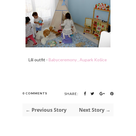
Lili outfit -
Babyceremony , Aupark Košice
0 COMMENTS
SHARE:
← Previous Story
Next Story →