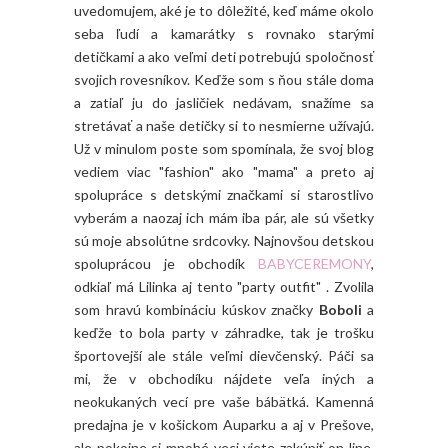
uvedomujem, aké je to dôležité, keď máme okolo
seba ľudí a kamarátky s rovnako starými
detičkami a ako veľmi deti potrebujú spoločnosť
svojich rovesníkov. Keďže som s ňou stále doma
a zatiaľ ju do jasličiek nedávam, snažíme sa
stretávať a naše detičky si to nesmierne užívajú.
Už v minulom poste som spomínala, že svoj blog
vediem viac "fashion" ako "mama" a preto aj
spolupráce s detskými značkami si starostlivo
vyberám a naozaj ich mám iba pár, ale sú všetky
sú moje absolútne srdcovky. Najnovšou detskou
spoluprácou je obchodík
BABYCEREMONY
,
odkiaľ má Lilinka aj tento "party outfit" . Zvolila
som hravú kombináciu kúskov značky
Boboli
a
keďže to bola party v záhradke, tak je trošku
športovejší ale stále veľmi dievčenský. Páči sa
mi, že v obchodíku nájdete veľa iných a
neokukaných vecí pre vaše bábätká. Kamenná
predajna je v košickom Auparku a aj v Prešove,
ale pokojne si mnohé veci viete zakúpiť on line.