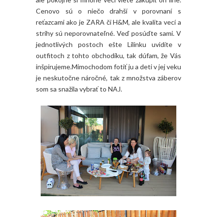
Cenovo sú o niečo drahší v porovnaní s
reťazcami ako je ZARA či H&M, ale kvalita vecí a
strihy sú neporovnateľné. Veď posúďte sami. V
jednotlivých postoch ešte Lilinku uvidíte v
outfitoch z tohto obchodíku, tak dúfam, že Vás
inšpirujeme.Mimochodom fotiť ju a deti v jej veku
je neskutočne náročné, tak z množstva záberov
som sa snažila vybrať to NAJ.